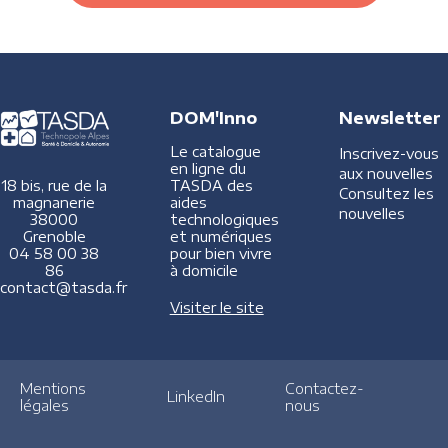
DOM'Inno
Newsletter
Le catalogue
Inscrivez-vous
en ligne du
aux nouvelles
TASDA des
18 bis, rue de la
Consultez les
aides
magnanerie
nouvelles
technologiques
38000
et numériques
Grenoble
pour bien vivre
04 58 00 38
à domicile
86
contact@tasda.fr
Visiter le site
Mentions
Contactez-
LinkedIn
légales
nous