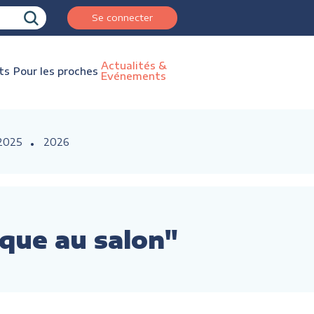
Se connecter
Actualités &
ts
Pour les proches
Evénements
2025
2026
ique au salon"