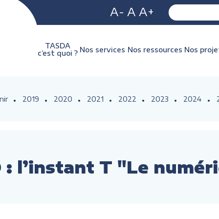
A-
A
A+
TASDA
Nos services
Nos ressources
Nos proje
c’est quoi ?
nir
2019
2020
2021
2022
2023
2024
: l’instant T "Le numér