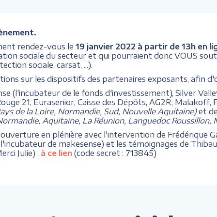
vènement.
ent rendez-vous le
19 janvier 2022 à partir de 13h en li
vation sociale du secteur et qui pourraient donc VOUS sout
tion sociale, carsat, ...).
ons sur les dispositifs des partenaires exposants, afin d'
e (l'incubateur de le fonds d'investissement), Silver Vall
Rouge 21, Eurasenior, Caisse des Dépôts, AG2R, Malakoff, 
ys de la Loire, Normandie, Sud, Nouvelle Aquitaine)
et d
ormandie, Aquitaine, La Réunion, Languedoc Roussillon, M
'ouverture en plénière avec l'intervention de Frédérique Ga
e de l'incubateur de makesense) et les témoignages de Thiba
rci Julie) :
à ce lien
(code secret : 713845)