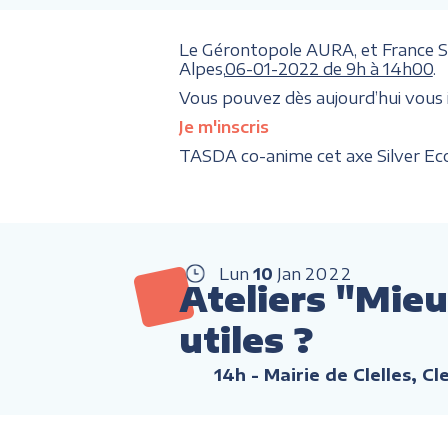
Le Gérontopole AURA, et France Sil
Alpes,
06-01-2022 de 9h à 14h00
.
Vous pouvez dès aujourd’hui vous ins
Je m'inscris
TASDA co-anime cet axe Silver Ec
Lun
10
Jan
2022
Ateliers "Mieu
utiles ?
14h
- Mairie de Clelles, Cl