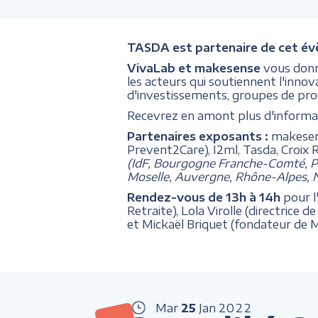
TASDA est partenaire de cet é
VivaLab et makesense
vous donn
les acteurs qui soutiennent l'inno
d'investissements, groupes de protec
Recevrez en amont plus d'informati
Partenaires exposants :
makesens
Prevent2Care), I2ml, Tasda, Croix 
(IdF, Bourgogne Franche-Comté, Pa
Moselle, Auvergne, Rhône-Alpes, N
Rendez-vous de 13h à 14h
pour l
Retraite), Lola Virolle (directric
et Mickaël Briquet (fondateur de Me
Mar
25
Jan
2022