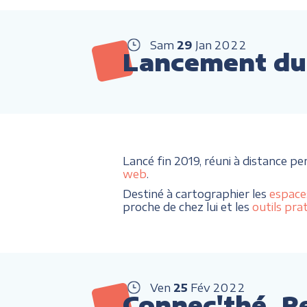
Sam
29
Jan
2022
Lancement du 
Lancé fin 2019, réuni à distance pe
web
.
Destiné à cartographier les
espace
proche de chez lui et les
outils pra
Ven
25
Fév
2022
Connec'thé, R