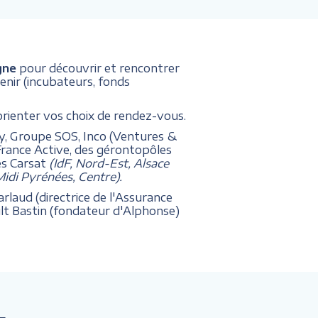
gne
pour découvrir et rencontrer
enir (incubateurs, fonds
orienter vos choix de rendez-vous.
ey, Groupe SOS, Inco (Ventures &
France Active, des gérontopôles
es Carsat
(IdF, Nord-Est, Alsace
idi Pyrénées, Centre).
rlaud (directrice de l'Assurance
ult Bastin (fondateur d'Alphonse)