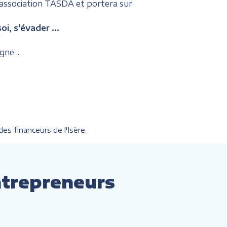
'association TASDA et portera sur
, s'évader ...
?
gne ...
es financeurs de l'Isère.
ntrepreneurs