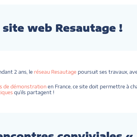
site web Resautage !
ndant 2 ans, le
réseau Resautage
poursuit ses travaux, av
s de démonstration
en France, ce site doit permettre à cha
tiques
qu’ils partagent !
encontres conviviales «