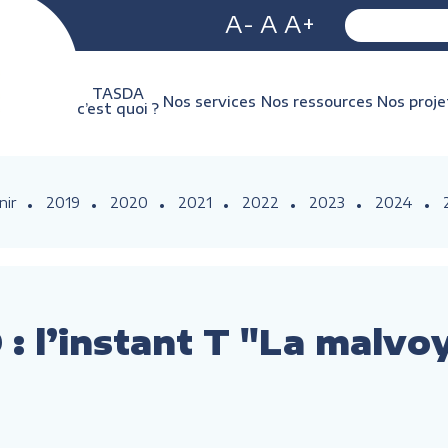
A-
A
A+
TASDA
Nos services
Nos ressources
Nos proje
c’est quoi ?
nir
2019
2020
2021
2022
2023
2024
: l’instant T "La malvo