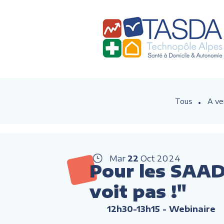
Tous
A ve
Mar
22
Oct
2024
Pour les SAAD 
voit pas !"
12h30-13h15
- Webinaire