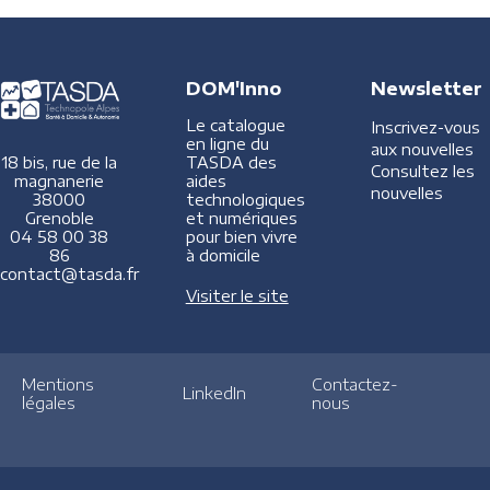
DOM'Inno
Newsletter
Le catalogue
Inscrivez-vous
en ligne du
aux nouvelles
TASDA des
18 bis, rue de la
Consultez les
aides
magnanerie
nouvelles
technologiques
38000
et numériques
Grenoble
pour bien vivre
04 58 00 38
à domicile
86
contact@tasda.fr
Visiter le site
Mentions
Contactez-
LinkedIn
légales
nous