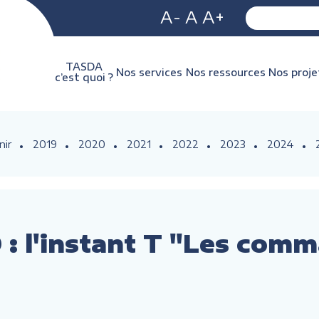
A-
A
A+
TASDA
Nos services
Nos ressources
Nos proje
c’est quoi ?
nir
2019
2020
2021
2022
2023
2024
 : l'instant T "Les com