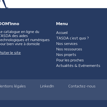
DOM'Inno
Menu
Le catalogue en ligne du
Accueil
TASDA des aides
TASDA
c’est quoi ?
technologiques et numériques
Nos services
our bien vivre à domicile
Nos ressources
isiter le site
Nos projets
Pour les proches
Actualités &
Evénements
entions légales
LinkedIn
Contactez-nous