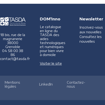
DOM'Inno
Newsletter
Le catalogue
Inscrivez-vous
en ligne du
aux nouvelles
TASDA des
18 bis, rue de la
Consultez les
aides
magnanerie
nouvelles
technologiques
38000
et numériques
Grenoble
pour bien vivre
04 58 00 38
à domicile
86
contact@tasda.fr
Visiter le site
Mentions
Contactez-
LinkedIn
légales
nous