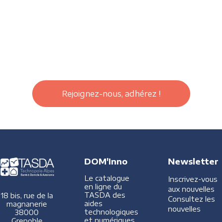
Rejoignez-nous, adhérez !
DOM'Inno
Newsletter
Le catalogue
Inscrivez-vous
en ligne du
aux nouvelles
TASDA des
18 bis, rue de la
Consultez les
aides
magnanerie
nouvelles
technologiques
38000
et numériques
Grenoble