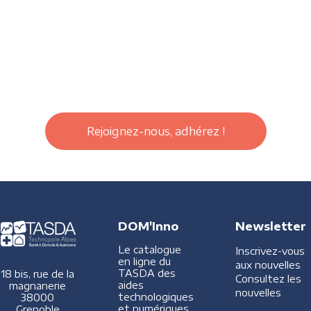
Rejoignez-nous, adhérez !
DOM'Inno
Newsletter
Le catalogue
Inscrivez-vous
en ligne du
aux nouvelles
TASDA des
18 bis, rue de la
Consultez les
aides
magnanerie
nouvelles
technologiques
38000
et numériques
Grenoble