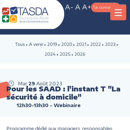
A-
A
A+
Se connecter
Tous
A venir
2019
2020
2021
2022
2023
2024
2025
2026
Mar
29
Août
2023
Pour les SAAD : l'instant T "La
sécurité à domicile"
12h30-13h30
- Webinaire
Programme dédié aux managers, responsables