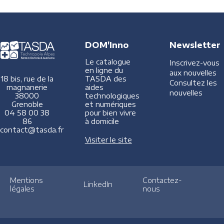
DOM'Inno
Newsletter
Le catalogue
Inscrivez-vous
en ligne du
aux nouvelles
TASDA des
18 bis, rue de la
Consultez les
aides
magnanerie
nouvelles
technologiques
38000
et numériques
Grenoble
pour bien vivre
04 58 00 38
à domicile
86
contact@tasda.fr
Visiter le site
Mentions
Contactez-
LinkedIn
légales
nous