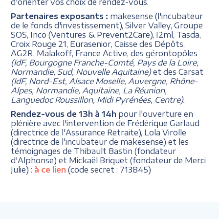
d'orienter vos choix de rendez-vous.
Partenaires exposants :
makesense (l'incubateur
de le fonds d'investissement), Silver Valley, Groupe
SOS, Inco (Ventures & Prevent2Care), I2ml, Tasda,
Croix Rouge 21, Eurasenior, Caisse des Dépôts,
AG2R, Malakoff, France Active, des gérontopôles
(IdF, Bourgogne Franche-Comté, Pays de la Loire,
Normandie, Sud, Nouvelle Aquitaine)
et des Carsat
(IdF, Nord-Est, Alsace Moselle, Auvergne, Rhône-
Alpes, Normandie, Aquitaine, La Réunion,
Languedoc Roussillon, Midi Pyrénées, Centre).
Rendez-vous de 13h à 14h
pour l'ouverture en
plénière avec l'intervention de Frédérique Garlaud
(directrice de l'Assurance Retraite), Lola Virolle
(directrice de l'incubateur de makesense) et les
témoignages de Thibault Bastin (fondateur
d'Alphonse) et Mickaël Briquet (fondateur de Merci
Julie) :
à ce lien
(code secret : 713845)