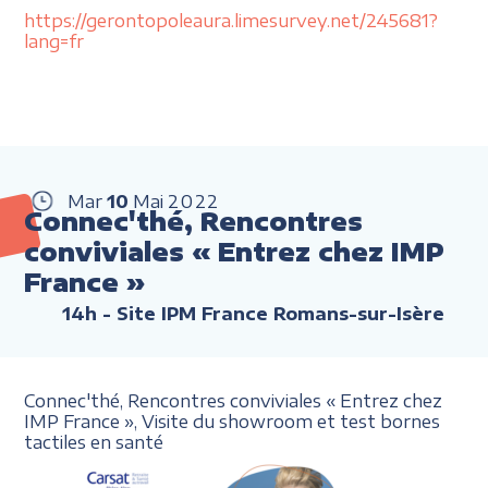
https://gerontopoleaura.limesurvey.net/245681?
lang=fr
Mar
10
Mai
2022
Connec'thé, Rencontres
conviviales « Entrez chez IMP
France »
14h
- Site IPM France Romans-sur-Isère
Connec'thé, Rencontres conviviales
«
Entrez chez
IMP France
»,
Visite du showroom et
test bornes
tactiles en santé