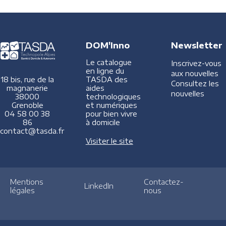
DOM'Inno
Newsletter
Le catalogue
Inscrivez-vous
en ligne du
aux nouvelles
TASDA des
18 bis, rue de la
Consultez les
aides
magnanerie
nouvelles
technologiques
38000
et numériques
Grenoble
pour bien vivre
04 58 00 38
à domicile
86
contact@tasda.fr
Visiter le site
Mentions
Contactez-
LinkedIn
légales
nous