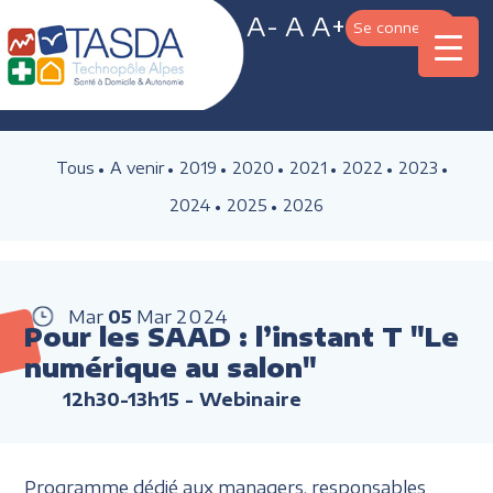
A-
A
A+
Se connecter
Tous
A venir
2019
2020
2021
2022
2023
2024
2025
2026
Mar
05
Mar
2024
Pour les SAAD : l’instant T "Le
numérique au salon"
12h30-13h15
- Webinaire
Programme dédié aux managers, responsables