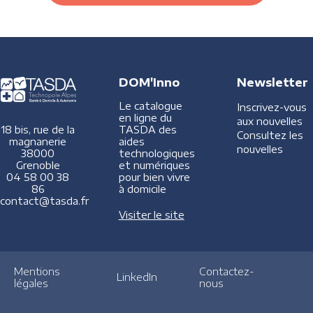
DOM'Inno
Newsletter
Le catalogue
Inscrivez-vous
en ligne du
aux nouvelles
TASDA des
18 bis, rue de la
Consultez les
aides
magnanerie
nouvelles
technologiques
38000
et numériques
Grenoble
pour bien vivre
04 58 00 38
à domicile
86
contact@tasda.fr
Visiter le site
Mentions
Contactez-
LinkedIn
légales
nous