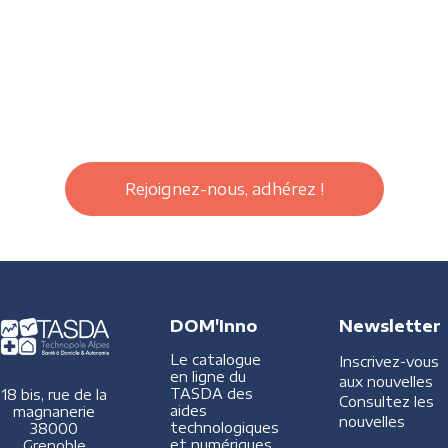
Rejoignez-nous, adhérez !
DOM'Inno
Newsletter
Le catalogue
Inscrivez-vous
en ligne du
aux nouvelles
TASDA des
18 bis, rue de la
Consultez les
aides
magnanerie
nouvelles
technologiques
38000
et numériques
Grenoble