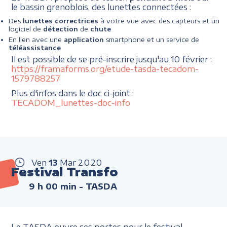
le bassin grenoblois, des lunettes connectées :
Des
lunettes correctrices
à votre vue avec des capteurs et un
logiciel de
détection
de
chute
En lien avec une
application
smartphone et un service de
téléassistance
Il est possible de se pré-inscrire jusqu'au 10 février :
https://framaforms.org/etude-tasda-tecadom-
1579788257
Plus d'infos dans le doc ci-joint :
TECADOM_lunettes-doc-info
Ven
13
Mar
2020
Festival Transfo
9 h 00 min
- TASDA
Le TASDA ouvre ses portes pour le festival