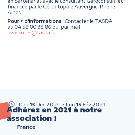
en partenariat avec le consultant Géroconsult, et
financée par le Gérontopôle Auvergne-Rhône-
Alpes.
Pour + d'informations
: Contacter le TASDA
au 04 58 00 38 86 ou par mail
avoscotes@tasda.fr
Dim
13
Déc
2020
Lun
15
Fév
2021
Adhérez en 2021 à notre
association !
France