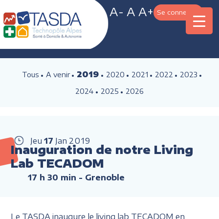
A-
A
A+
Se connecter
2019
Tous
A venir
2020
2021
2022
2023
2024
2025
2026
Jeu
17
Jan
2019
Inauguration de notre Living
Lab TECADOM
17 h 30 min
- Grenoble
Le TASDA inaugure le living lab TECADOM en