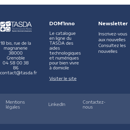
DOM'Inno
Newsletter
Le catalogue
Inscrivez-vous
en ligne du
aux nouvelles
TASDA des
18 bis, rue de la
Consultez les
aides
magnanerie
nouvelles
technologiques
38000
et numériques
Grenoble
pour bien vivre
04 58 00 38
à domicile
86
contact@tasda.fr
Visiter le site
Mentions
Contactez-
LinkedIn
légales
nous