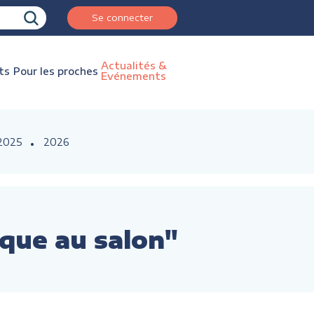
Se connecter
Actualités &
ts
Pour les proches
Evénements
2025
2026
ique au salon"