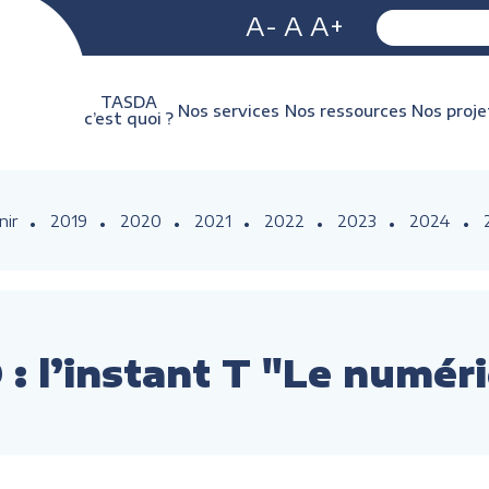
A-
A
A+
TASDA
Nos services
Nos ressources
Nos proje
c’est quoi ?
nir
2019
2020
2021
2022
2023
2024
: l’instant T "Le numér