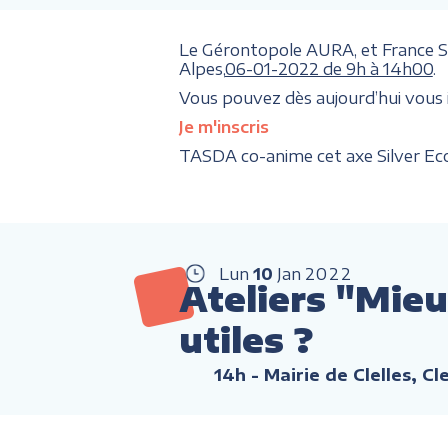
Le Gérontopole AURA, et France Sil
Alpes,
06-01-2022 de 9h à 14h00
.
Vous pouvez dès aujourd’hui vous ins
Je m'inscris
TASDA co-anime cet axe Silver Ec
Lun
10
Jan
2022
Ateliers "Mieu
utiles ?
14h
- Mairie de Clelles, Cl