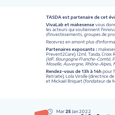
TASDA est partenaire de cet é
VivaLab et makesense
vous donn
les acteurs qui soutiennent l'inno
d'investissements, groupes de protec
Recevrez en amont plus d'informati
Partenaires exposants :
makesens
Prevent2Care), I2ml, Tasda, Croix 
(IdF, Bourgogne Franche-Comté, Pa
Moselle, Auvergne, Rhône-Alpes, N
Rendez-vous de 13h à 14h
pour l
Retraite), Lola Virolle (directric
et Mickaël Briquet (fondateur de Me
Mar
25
Jan
2022