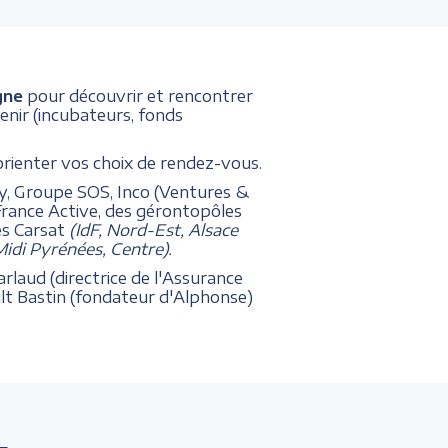
gne
pour découvrir et rencontrer
enir (incubateurs, fonds
orienter vos choix de rendez-vous.
ey, Groupe SOS, Inco (Ventures &
France Active, des gérontopôles
es Carsat
(IdF, Nord-Est, Alsace
idi Pyrénées, Centre).
rlaud (directrice de l'Assurance
ult Bastin (fondateur d'Alphonse)