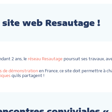
site web Resautage !
ndant 2 ans, le
réseau Resautage
poursuit ses travaux, av
s de démonstration
en France, ce site doit permettre à cha
tiques
qu’ils partagent !
encontres conviviales «