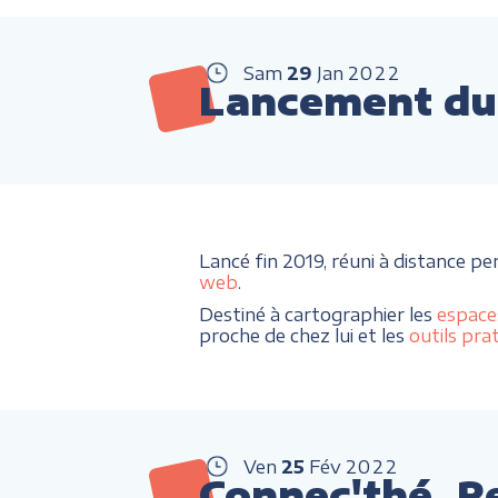
Sam
29
Jan
2022
Lancement du 
Lancé fin 2019, réuni à distance pe
web
.
Destiné à cartographier les
espace
proche de chez lui et les
outils pra
Ven
25
Fév
2022
Connec'thé, R