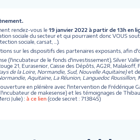
vènement.
ent rendez-vous le
19 janvier 2022 à partir de 13h en li
vation sociale du secteur et qui pourraient donc VOUS sout
tion sociale, carsat, ...).
ons sur les dispositifs des partenaires exposants, afin d'
e (l'incubateur de le fonds d'investissement), Silver Vall
Rouge 21, Eurasenior, Caisse des Dépôts, AG2R, Malakoff, 
ys de la Loire, Normandie, Sud, Nouvelle Aquitaine)
et d
ormandie, Aquitaine, La Réunion, Languedoc Roussillon, M
'ouverture en plénière avec l'intervention de Frédérique Ga
e de l'incubateur de makesense) et les témoignages de Thiba
rci Julie) :
à ce lien
(code secret : 713845)