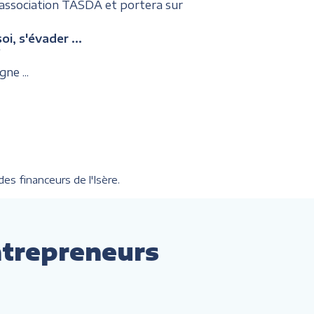
'association TASDA et portera sur
, s'évader ...
?
gne ...
es financeurs de l'Isère.
ntrepreneurs