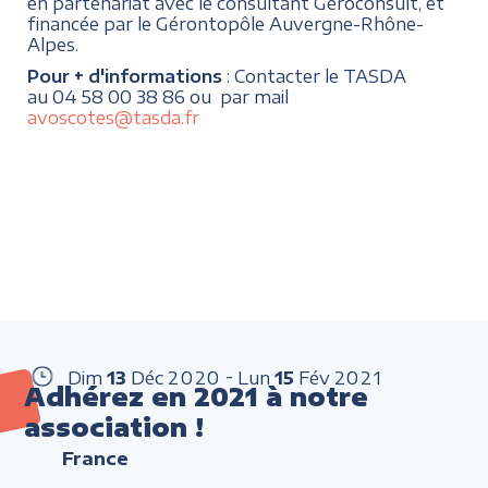
en partenariat avec le consultant Géroconsult, et
financée par le Gérontopôle Auvergne-Rhône-
Alpes.
Pour + d'informations
: Contacter le TASDA
au 04 58 00 38 86 ou par mail
avoscotes@tasda.fr
Dim
13
Déc
2020
Lun
15
Fév
2021
Adhérez en 2021 à notre
association !
France