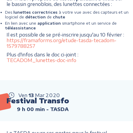
le bassin grenoblois, des lunettes connectées :
Des
lunettes correctrices
à votre vue avec des capteurs et un
logiciel de
détection
de
chute
En lien avec une
application
smartphone et un service de
téléassistance
Il est possible de se pré-inscrire jusqu'au 10 février :
https://framaforms.org/etude-tasda-tecadom-
1579788257
Plus d'infos dans le doc ci-joint :
TECADOM_lunettes-doc-info
Ven
13
Mar
2020
Festival Transfo
9 h 00 min
- TASDA
Le TASDA ouvre ses portes pour le festival