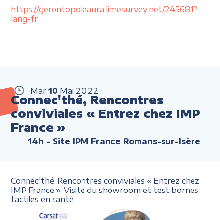
https://gerontopoleaura.limesurvey.net/245681?
lang=fr
Mar
10
Mai
2022
Connec'thé, Rencontres
conviviales « Entrez chez IMP
France »
14h
- Site IPM France Romans-sur-Isère
Connec'thé, Rencontres conviviales
«
Entrez chez
IMP France
»,
Visite du showroom et
test bornes
tactiles en santé