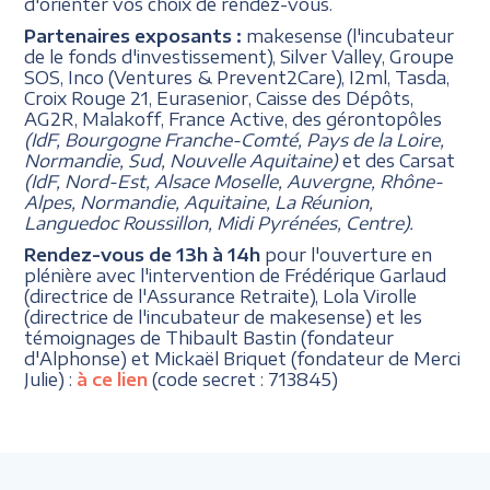
d'orienter vos choix de rendez-vous.
Partenaires exposants :
makesense (l'incubateur
de le fonds d'investissement), Silver Valley, Groupe
SOS, Inco (Ventures & Prevent2Care), I2ml, Tasda,
Croix Rouge 21, Eurasenior, Caisse des Dépôts,
AG2R, Malakoff, France Active, des gérontopôles
(IdF, Bourgogne Franche-Comté, Pays de la Loire,
Normandie, Sud, Nouvelle Aquitaine)
et des Carsat
(IdF, Nord-Est, Alsace Moselle, Auvergne, Rhône-
Alpes, Normandie, Aquitaine, La Réunion,
Languedoc Roussillon, Midi Pyrénées, Centre).
Rendez-vous de 13h à 14h
pour l'ouverture en
plénière avec l'intervention de Frédérique Garlaud
(directrice de l'Assurance Retraite), Lola Virolle
(directrice de l'incubateur de makesense) et les
témoignages de Thibault Bastin (fondateur
d'Alphonse) et Mickaël Briquet (fondateur de Merci
Julie) :
à ce lien
(code secret : 713845)