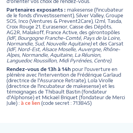
d'orienter vos choix de rendez-vous.
Partenaires exposants :
makesense (l'incubateur
de le fonds d'investissement), Silver Valley, Groupe
SOS, Inco (Ventures & Prevent2Care), I2ml, Tasda,
Croix Rouge 21, Eurasenior, Caisse des Dépôts,
AG2R, Malakoff, France Active, des gérontopôles
(IdF, Bourgogne Franche-Comté, Pays de la Loire,
Normandie, Sud, Nouvelle Aquitaine)
et des Carsat
(IdF, Nord-Est, Alsace Moselle, Auvergne, Rhône-
Alpes, Normandie, Aquitaine, La Réunion,
Languedoc Roussillon, Midi Pyrénées, Centre).
Rendez-vous de 13h à 14h
pour l'ouverture en
plénière avec l'intervention de Frédérique Garlaud
(directrice de l'Assurance Retraite), Lola Virolle
(directrice de l'incubateur de makesense) et les
témoignages de Thibault Bastin (fondateur
d'Alphonse) et Mickaël Briquet (fondateur de Merci
Julie) :
à ce lien
(code secret : 713845)