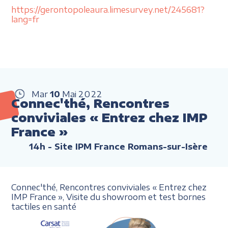
https://gerontopoleaura.limesurvey.net/245681?
lang=fr
Mar
10
Mai
2022
Connec'thé, Rencontres
conviviales « Entrez chez IMP
France »
14h
- Site IPM France Romans-sur-Isère
Connec'thé, Rencontres conviviales
«
Entrez chez
IMP France
»,
Visite du showroom et
test bornes
tactiles en santé