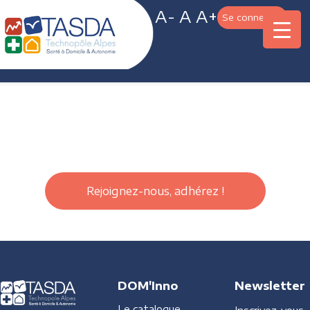
A-
A
A+
Se connecter
Rejoignez-nous, adhérez !
DOM'Inno
Newsletter
Le catalogue