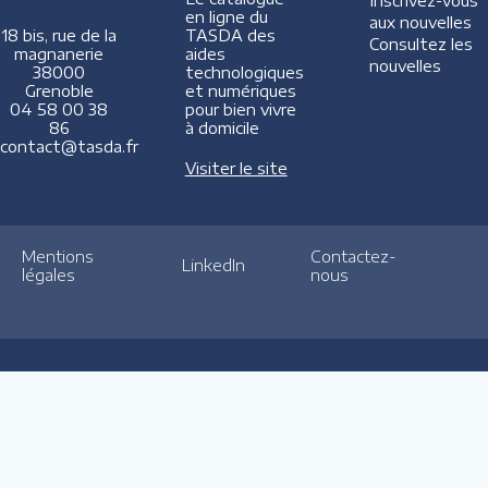
Inscrivez-vous
en ligne du
aux nouvelles
TASDA des
18 bis, rue de la
Consultez les
aides
magnanerie
nouvelles
technologiques
38000
et numériques
Grenoble
pour bien vivre
04 58 00 38
à domicile
86
contact@tasda.fr
Visiter le site
Mentions
Contactez-
LinkedIn
légales
nous