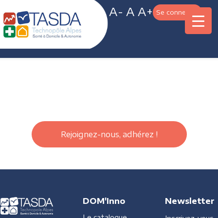
A-
A
A+
Se connecter
Rejoignez-nous, adhérez !
DOM'Inno
Newsletter
Le catalogue