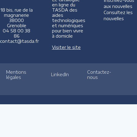
Inscrivez-vous
en ligne du
aux nouvelles
TASDA des
18 bis, rue de la
Consultez les
aides
magnanerie
nouvelles
technologiques
38000
et numériques
Grenoble
pour bien vivre
04 58 00 38
à domicile
86
contact@tasda.fr
Visiter le site
Mentions
Contactez-
LinkedIn
légales
nous