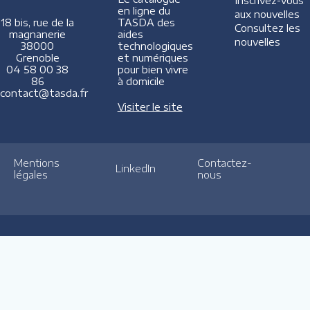
Inscrivez-vous
en ligne du
aux nouvelles
TASDA des
18 bis, rue de la
Consultez les
aides
magnanerie
nouvelles
technologiques
38000
et numériques
Grenoble
pour bien vivre
04 58 00 38
à domicile
86
contact@tasda.fr
Visiter le site
Mentions
Contactez-
LinkedIn
légales
nous