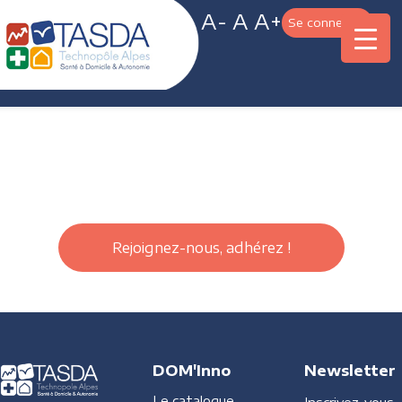
A-
A
A+
Se connecter
Rejoignez-nous, adhérez !
DOM'Inno
Newsletter
Le catalogue