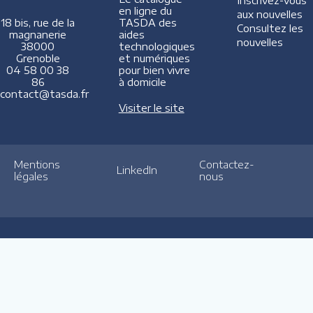
Inscrivez-vous
en ligne du
aux nouvelles
TASDA des
18 bis, rue de la
Consultez les
aides
magnanerie
nouvelles
technologiques
38000
et numériques
Grenoble
pour bien vivre
04 58 00 38
à domicile
86
contact@tasda.fr
Visiter le site
Mentions
Contactez-
LinkedIn
légales
nous