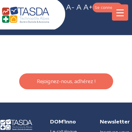
A-
A
A+
Se connecter
Rejoignez-nous, adhérez !
DOM'Inno
Newsletter
Le catalogue