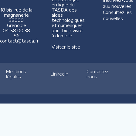
Inscrivez-vous
en ligne du
aux nouvelles
TASDA des
18 bis, rue de la
Consultez les
aides
magnanerie
nouvelles
technologiques
38000
et numériques
Grenoble
pour bien vivre
04 58 00 38
à domicile
86
contact@tasda.fr
Visiter le site
Mentions
Contactez-
LinkedIn
légales
nous