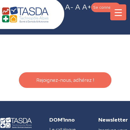
A-
A
A+
Se connecter
Rejoignez-nous, adhérez !
DOM'Inno
Newsletter
Le catalogue