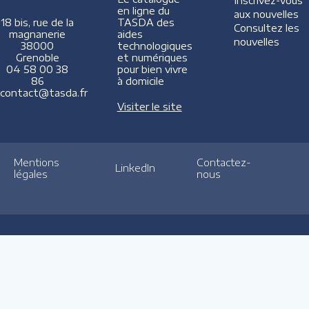
Inscrivez-vous
en ligne du
aux nouvelles
TASDA des
18 bis, rue de la
Consultez les
aides
magnanerie
nouvelles
technologiques
38000
et numériques
Grenoble
pour bien vivre
04 58 00 38
à domicile
86
contact@tasda.fr
Visiter le site
Mentions
Contactez-
LinkedIn
légales
nous