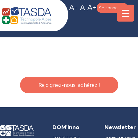
A-
A
A+
Se connecter
Rejoignez-nous, adhérez !
DOM'Inno
Newsletter
Le catalogue