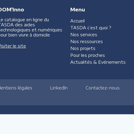
DOM'Inno
Menu
Le catalogue en ligne du
Accueil
TASDA des aides
TASDA
c’est quoi ?
technologiques et numériques
Nos services
our bien vivre à domicile
Nos ressources
isiter le site
Nos projets
Pour les proches
Actualités &
Evénements
entions légales
LinkedIn
Contactez-nous