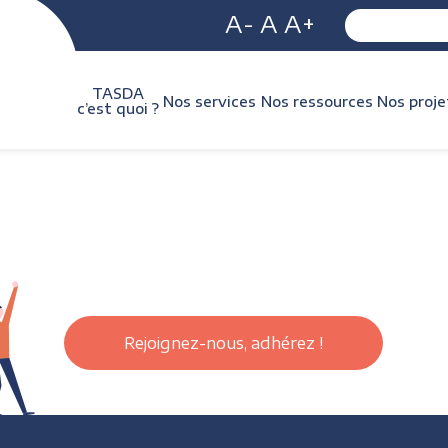
A-
A
A+
TASDA
Nos services
Nos ressources
Nos proje
c’est quoi ?
Rejoignez-nous, adhérez !