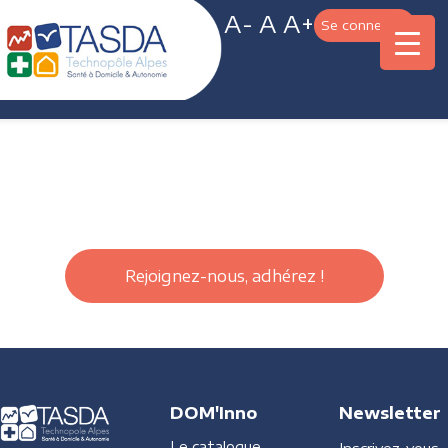
A-
A
A+
Se connecter
Rejoignez-nous, adhérez !
DOM'Inno
Newsletter
Le catalogue