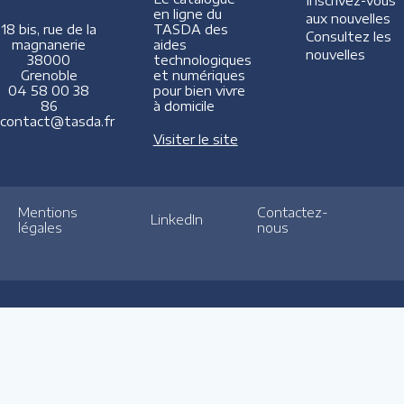
Inscrivez-vous
en ligne du
aux nouvelles
TASDA des
18 bis, rue de la
Consultez les
aides
magnanerie
nouvelles
technologiques
38000
et numériques
Grenoble
pour bien vivre
04 58 00 38
à domicile
86
contact@tasda.fr
Visiter le site
Mentions
Contactez-
LinkedIn
légales
nous