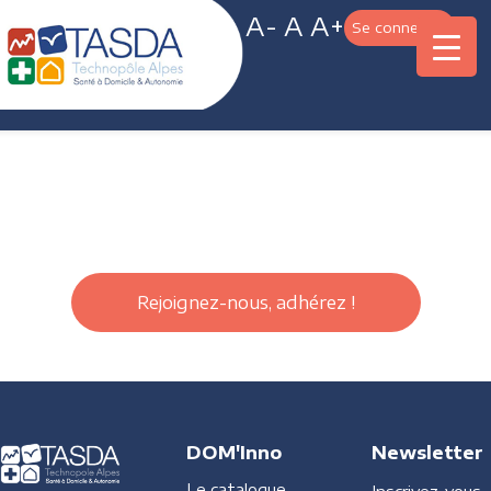
A-
A
A+
Se connecter
Rejoignez-nous, adhérez !
DOM'Inno
Newsletter
Le catalogue