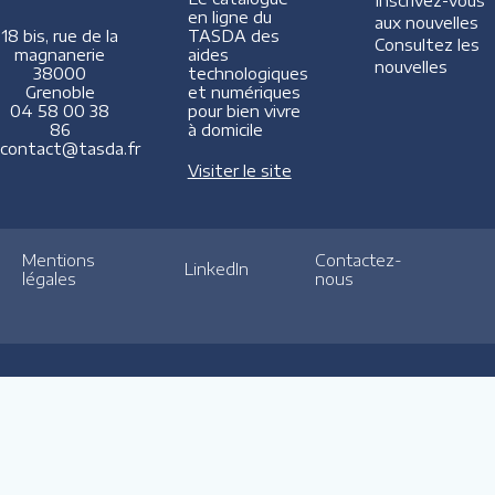
Inscrivez-vous
en ligne du
aux nouvelles
TASDA des
18 bis, rue de la
Consultez les
aides
magnanerie
nouvelles
technologiques
38000
et numériques
Grenoble
pour bien vivre
04 58 00 38
à domicile
86
contact@tasda.fr
Visiter le site
Mentions
Contactez-
LinkedIn
légales
nous