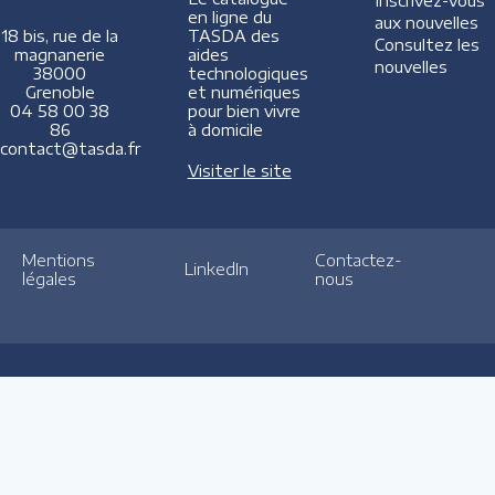
Inscrivez-vous
en ligne du
aux nouvelles
TASDA des
18 bis, rue de la
Consultez les
aides
magnanerie
nouvelles
technologiques
38000
et numériques
Grenoble
pour bien vivre
04 58 00 38
à domicile
86
contact@tasda.fr
Visiter le site
Mentions
Contactez-
LinkedIn
légales
nous