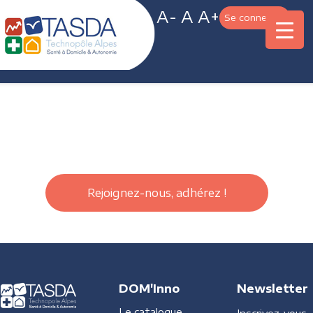
A-
A
A+
Se connecter
Rejoignez-nous, adhérez !
DOM'Inno
Newsletter
Le catalogue