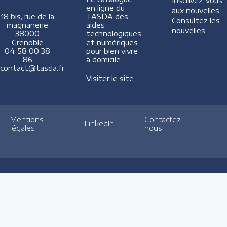
Inscrivez-vous
en ligne du
aux nouvelles
TASDA des
18 bis, rue de la
Consultez les
aides
magnanerie
nouvelles
technologiques
38000
et numériques
Grenoble
pour bien vivre
04 58 00 38
à domicile
86
contact@tasda.fr
Visiter le site
Mentions
Contactez-
LinkedIn
légales
nous