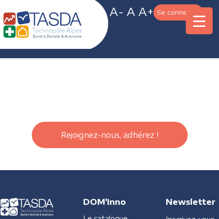
A-
A
A+
Se connecter
Rejoignez-nous, adhérez !
DOM'Inno
Newsletter
Le catalogue