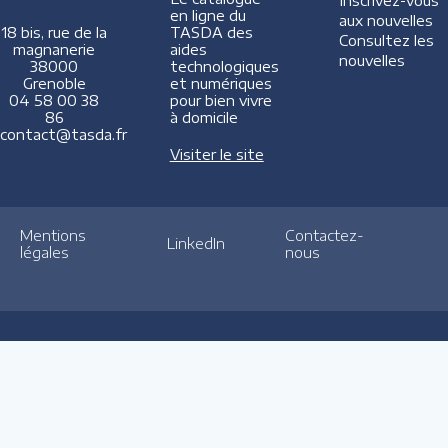
Inscrivez-vous
en ligne du
aux nouvelles
TASDA des
18 bis, rue de la
Consultez les
aides
magnanerie
nouvelles
technologiques
38000
et numériques
Grenoble
pour bien vivre
04 58 00 38
à domicile
86
contact@tasda.fr
Visiter le site
Mentions
Contactez-
LinkedIn
légales
nous