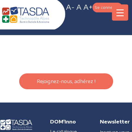
A-
A
A+
Se connecter
Rejoignez-nous, adhérez !
DOM'Inno
Newsletter
Le catalogue