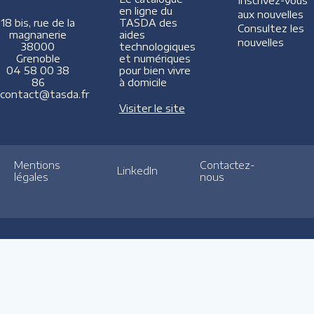
Inscrivez-vous
en ligne du
aux nouvelles
TASDA des
18 bis, rue de la
Consultez les
aides
magnanerie
nouvelles
technologiques
38000
et numériques
Grenoble
pour bien vivre
04 58 00 38
à domicile
86
contact@tasda.fr
Visiter le site
Mentions
Contactez-
LinkedIn
légales
nous