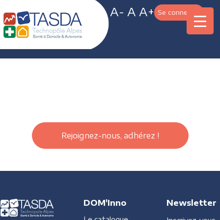
A-
A
A+
Se connecter
Rejoignez-nous, adhérez !
DOM'Inno
Newsletter
Le catalogue