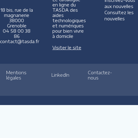
Inscrivez-vous
en ligne du
aux nouvelles
TASDA des
18 bis, rue de la
Consultez les
aides
magnanerie
nouvelles
technologiques
38000
et numériques
Grenoble
pour bien vivre
04 58 00 38
à domicile
86
contact@tasda.fr
Visiter le site
Mentions
Contactez-
LinkedIn
légales
nous