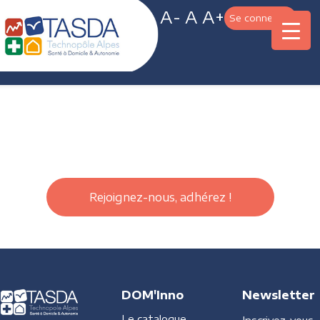
A-
A
A+
Se connecter
Rejoignez-nous, adhérez !
DOM'Inno
Newsletter
Le catalogue