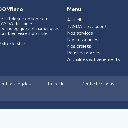
DOM'Inno
Menu
Le catalogue en ligne du
Accueil
TASDA des aides
TASDA
c’est quoi ?
technologiques et numériques
Nos services
our bien vivre à domicile
Nos ressources
isiter le site
Nos projets
Pour les proches
Actualités &
Evénements
entions légales
LinkedIn
Contactez-nous