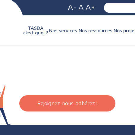
A-
A
A+
TASDA
Nos services
Nos ressources
Nos proje
c’est quoi ?
Rejoignez-nous, adhérez !