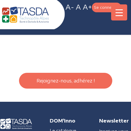
A-
A
A+
Se connecter
Rejoignez-nous, adhérez !
DOM'Inno
Newsletter
Le catalogue