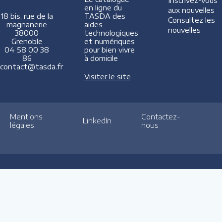
Inscrivez-vous
en ligne du
aux nouvelles
TASDA des
18 bis, rue de la
Consultez les
aides
magnanerie
nouvelles
technologiques
38000
et numériques
Grenoble
pour bien vivre
04 58 00 38
à domicile
86
contact@tasda.fr
Visiter le site
Mentions
Contactez-
LinkedIn
légales
nous