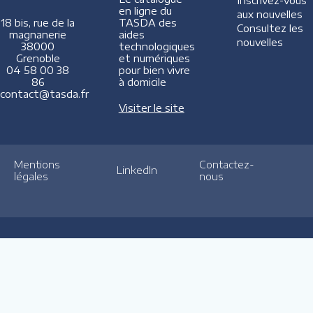
Inscrivez-vous
en ligne du
aux nouvelles
TASDA des
18 bis, rue de la
Consultez les
aides
magnanerie
nouvelles
technologiques
38000
et numériques
Grenoble
pour bien vivre
04 58 00 38
à domicile
86
contact@tasda.fr
Visiter le site
Mentions
Contactez-
LinkedIn
légales
nous