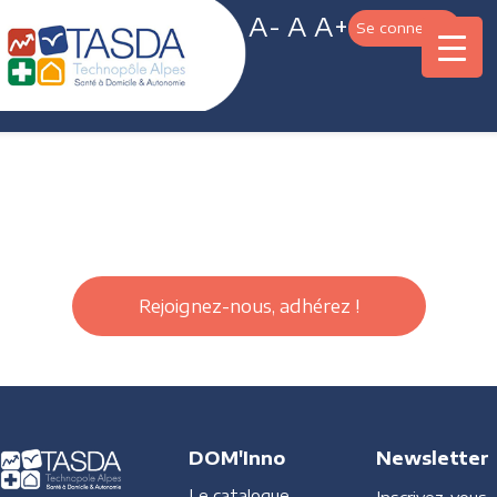
A-
A
A+
Se connecter
Rejoignez-nous, adhérez !
DOM'Inno
Newsletter
Le catalogue