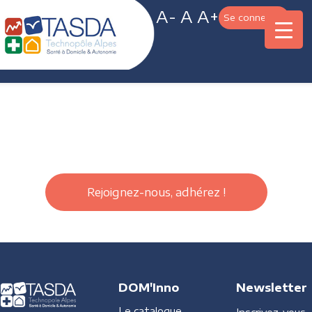
A-
A
A+
Se connecter
Rejoignez-nous, adhérez !
DOM'Inno
Newsletter
Le catalogue