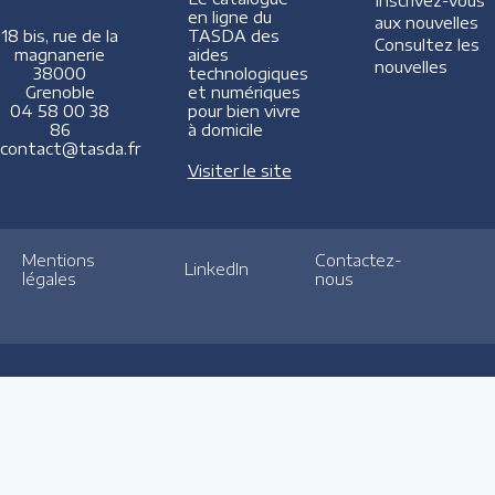
Inscrivez-vous
en ligne du
aux nouvelles
TASDA des
18 bis, rue de la
Consultez les
aides
magnanerie
nouvelles
technologiques
38000
et numériques
Grenoble
pour bien vivre
04 58 00 38
à domicile
86
contact@tasda.fr
Visiter le site
Mentions
Contactez-
LinkedIn
légales
nous