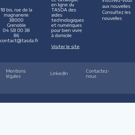
Inscrivez-vous
en ligne du
aux nouvelles
TASDA des
18 bis, rue de la
Consultez les
aides
magnanerie
nouvelles
technologiques
38000
et numériques
Grenoble
pour bien vivre
04 58 00 38
à domicile
86
contact@tasda.fr
Visiter le site
Mentions
Contactez-
LinkedIn
légales
nous