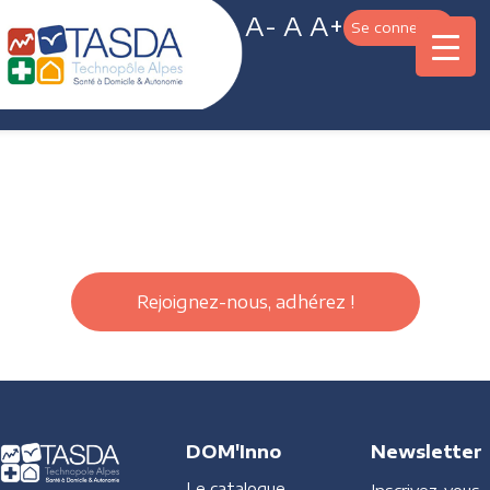
A-
A
A+
Se connecter
Rejoignez-nous, adhérez !
DOM'Inno
Newsletter
Le catalogue