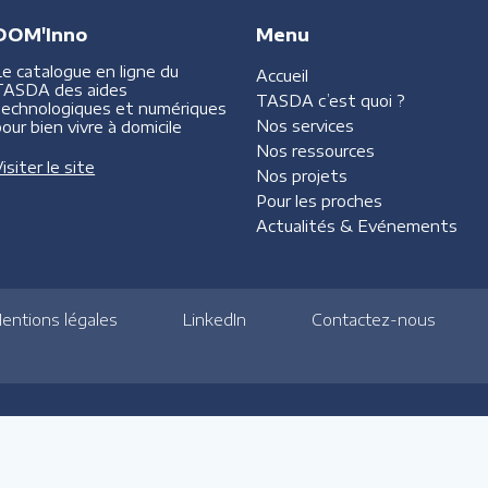
DOM'Inno
Menu
Le catalogue en ligne du
Accueil
TASDA des aides
TASDA
c’est quoi ?
technologiques et numériques
Nos services
our bien vivre à domicile
Nos ressources
isiter le site
Nos projets
Pour les proches
Actualités &
Evénements
entions légales
LinkedIn
Contactez-nous