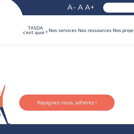
A-
A
A+
TASDA
Nos services
Nos ressources
Nos proje
c’est quoi ?
Rejoignez-nous, adhérez !