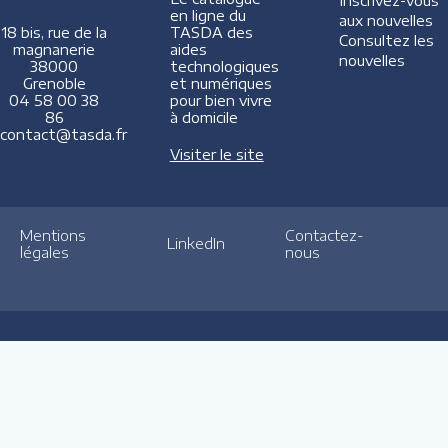
Inscrivez-vous
en ligne du
aux nouvelles
TASDA des
18 bis, rue de la
Consultez les
aides
magnanerie
nouvelles
technologiques
38000
et numériques
Grenoble
pour bien vivre
04 58 00 38
à domicile
86
contact@tasda.fr
Visiter le site
Mentions
Contactez-
LinkedIn
légales
nous