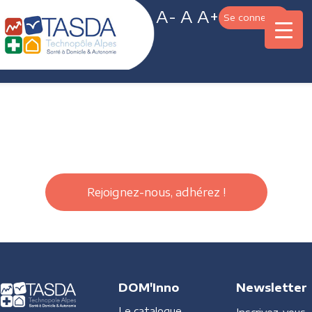
A-
A
A+
Se connecter
Rejoignez-nous, adhérez !
DOM'Inno
Newsletter
Le catalogue