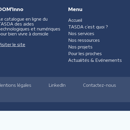
DOM'Inno
Menu
Le catalogue en ligne du
Accueil
TASDA des aides
TASDA
c’est quoi ?
technologiques et numériques
Nos services
our bien vivre à domicile
Nos ressources
isiter le site
Nos projets
Pour les proches
Actualités &
Evénements
entions légales
LinkedIn
Contactez-nous