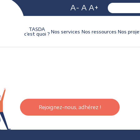
A-
A
A+
TASDA
Nos services
Nos ressources
Nos proje
c’est quoi ?
Rejoignez-nous, adhérez !