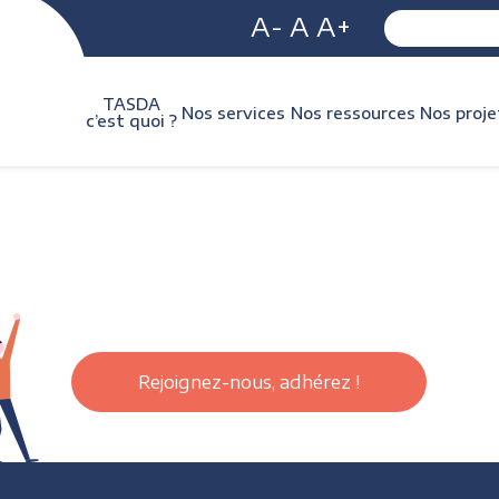
A-
A
A+
TASDA
Nos services
Nos ressources
Nos proje
c’est quoi ?
Rejoignez-nous, adhérez !