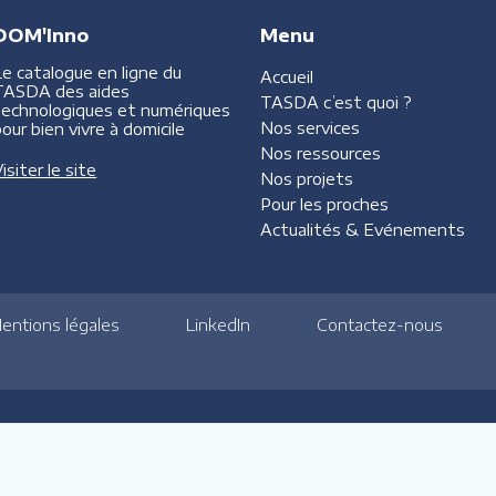
DOM'Inno
Menu
Le catalogue en ligne du
Accueil
TASDA des aides
TASDA
c’est quoi ?
technologiques et numériques
Nos services
our bien vivre à domicile
Nos ressources
isiter le site
Nos projets
Pour les proches
Actualités &
Evénements
entions légales
LinkedIn
Contactez-nous