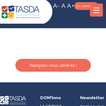
A-
A
A+
Se connecter
Rejoignez-nous, adhérez !
DOM'Inno
Newsletter
Le catalogue