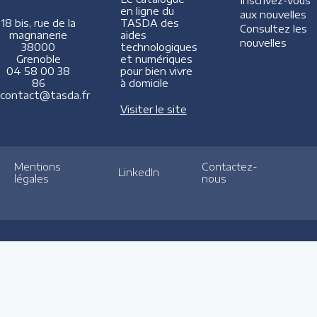
Inscrivez-vous
en ligne du
aux nouvelles
TASDA des
18 bis, rue de la
Consultez les
aides
magnanerie
nouvelles
technologiques
38000
et numériques
Grenoble
pour bien vivre
04 58 00 38
à domicile
86
contact@tasda.fr
Visiter le site
Mentions
Contactez-
LinkedIn
légales
nous