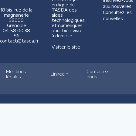
Inscrivez-vous
en ligne du
aux nouvelles
TASDA des
18 bis, rue de la
Consultez les
aides
magnanerie
nouvelles
technologiques
38000
et numériques
Grenoble
pour bien vivre
04 58 00 38
à domicile
86
contact@tasda.fr
Visiter le site
Mentions
Contactez-
LinkedIn
légales
nous