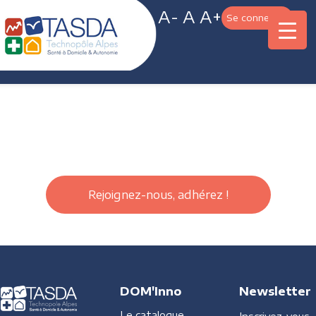
A-
A
A+
Se connecter
Rejoignez-nous, adhérez !
DOM'Inno
Newsletter
Le catalogue