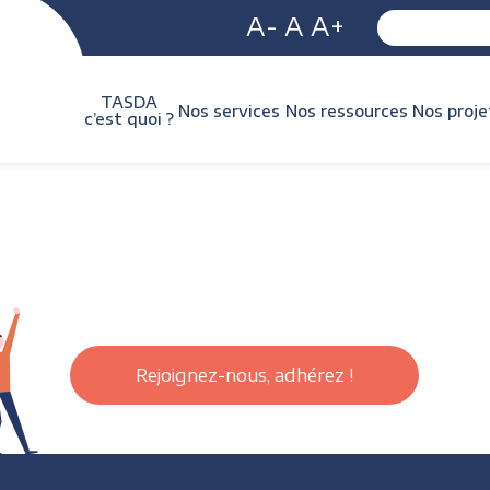
A-
A
A+
TASDA
Nos services
Nos ressources
Nos proje
c’est quoi ?
Rejoignez-nous, adhérez !