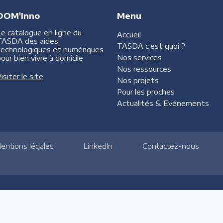
DOM'Inno
Menu
Le catalogue en ligne du
Accueil
TASDA des aides
TASDA
c’est quoi ?
technologiques et numériques
Nos services
our bien vivre à domicile
Nos ressources
isiter le site
Nos projets
Pour les proches
Actualités &
Evénements
entions légales
LinkedIn
Contactez-nous