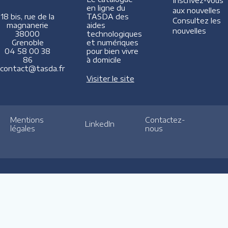
Inscrivez-vous
en ligne du
aux nouvelles
TASDA des
18 bis, rue de la
Consultez les
aides
magnanerie
nouvelles
technologiques
38000
et numériques
Grenoble
pour bien vivre
04 58 00 38
à domicile
86
contact@tasda.fr
Visiter le site
Mentions
Contactez-
LinkedIn
légales
nous