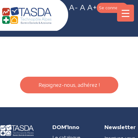
A-
A
A+
Se connecter
Rejoignez-nous, adhérez !
DOM'Inno
Newsletter
Le catalogue