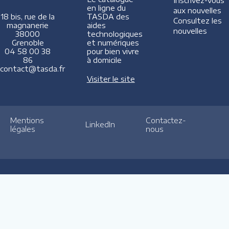
Inscrivez-vous
en ligne du
aux nouvelles
TASDA des
18 bis, rue de la
Consultez les
aides
magnanerie
nouvelles
technologiques
38000
et numériques
Grenoble
pour bien vivre
04 58 00 38
à domicile
86
contact@tasda.fr
Visiter le site
Mentions
Contactez-
LinkedIn
légales
nous