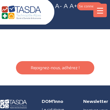
A-
A
A+
Se connecter
Rejoignez-nous, adhérez !
DOM'Inno
Newsletter
Le catalogue